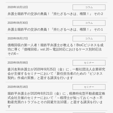
2020年10月12日
コラム
弁護士堀鉄平の交渉の奥義！『持たざるべきは、権限！』 その２
2020年09月30日
コラム
弁護士堀鉄平の交渉の奥義！『持たざるべきは、権限！』 その１
2020年09月17日
コラム
債権回収の第一人者！堀鉄平弁護士が教える！BtoCビジネスを成
功に導く『債権回収』vol.20～電話対応におけるケース別対応法
その6～
2020年09月08日
セミナー
森川友和弁護士が2020年9月25日（金）に，一般社団法人企業研究
会が主催するセミナーにおいて「新任担当者のための『ビジネス
契約』作成の実務」と題する講演を行います
2020年08月18日
セミナー
堀鉄平弁護士が2020年8月21日（金）に，税務特化型不動産鑑定株
式会社主催のセミナーにおいて「～税理士が知っておくべき～不
動産売買のトラブルとその回避方法10選」と題する講演を行いま
す