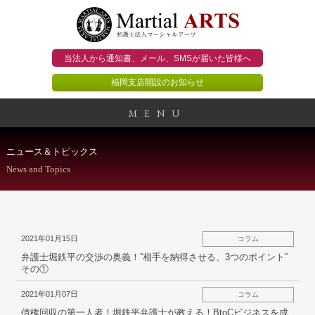
当法人から通知書、メール、
SMSが届いた皆様へ
福岡支店開設のお知らせ
MENU
事務所概要
ニュース＆トピックス
News and Topics
当法人のビジョン
法人のお客様
2021年01月15日
コラム
個人のお客様
弁護士堀鉄平の交渉の奥義！”相手を納得させる、3つのポイント”
その①
顧問契約のススメ
2021年01月07日
コラム
債権回収の第一人者！堀鉄平弁護士が教える！BtoCビジネスを成