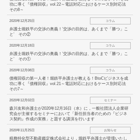
弁護士紹介
功に導く『債権回収』vol.22～電話対応におけるケース別対応法
その8～
お問い合わせ
2020年12月25日
コラム
弁護士堀鉄平の交渉の奥義！’交渉の目的は、あくまで「勝つ」こ
アクセス
と’ その②
2020年12月18日
コラム
採用情報
弁護士堀鉄平の交渉の奥義！’交渉の目的は、あくまで「勝つ」こ
と’ その①
個人情報保護方針
2020年12月08日
コラム
債権回収の第一人者！堀鉄平弁護士が教える！BtoCビジネスを成
功に導く『債権回収』vol.21～電話対応におけるケース別対応法
その7～
2020年12月02日
セミナー
森川友和弁護士が2020年12月16日（水）に，一般社団法人企業研
究会が主催するセミナーにおいて「新任担当者のための『ビジネ
ス契約』作成の実務」と題する講演を行います
2020年11月25日
お知らせ
税務特化型不動産鑑定株式会社より，堀鉄平弁護士が登壇いたし