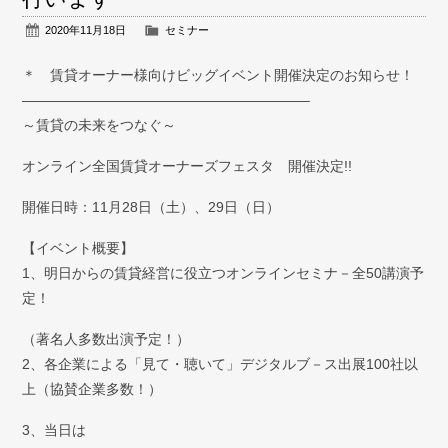
弁護士紹介
2020年11月18日
セミナー
お問い合わせ
＊ 賃貸オーナー様向けビッグイベント開催決定のお知らせ！
————————————————————–
アクセス
～賃貸の未来をつなぐ～
採用情報
オンライン全国賃貸オーナーズフェスタ 開催決定!!
開催日時：11月28日（土）、29日（日）
個人情報保護方針
【イベント概要】
1、明日からの賃貸経営に役立つオンラインセミナ－全50講演予
定！
（著名人多数出演予定！）
2、各企業による「見て・聴いて」デジタルブ－ス出展100社以
上（協賛企業多数！）
3、当日は