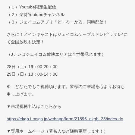
（１）Youtube限定生配信
（２）楽待Youtubeチャンネル
（３）ジェイコムアプリ「ど・ろーかる」同時配信！
さらに！メインキャストはジェイコムケーブルテレビ“Ｊテレ“に
て全国放映も決定！
（Jテレはジェイコム放映エリアは全世帯見れます）
28日（土）19：00-20：00
29日（日）13：00-14：00
※ どなたでもご視聴頂けます。皆様のご来場を心よりお待ち
申し上げます。
▼来場視聴申込はこちらから
https://ekgb.f.msgs.jp/webapp/form/21896_ekgb_25/index.do
▼専用ホームページ（著名人など随時更新します！）