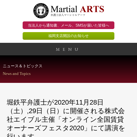
当法人から通知書、メール、
SMSが届いた皆様へ
福岡支店開設のお知らせ
MENU
事務所概要
ニュース＆トピックス
News and Topics
当法人のビジョン
法人のお客様
堀鉄平弁護士が2020年11月28日
個人のお客様
（土）,29日（日）に開催される株式会
社エイブル主催「オンライン全国賃貸
顧問契約のススメ
オーナーズフェスタ2020」にて講演を
行います