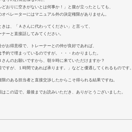
ルどおりに空きがないとは何事か！」と腹が立ったとしても、
のオペレーターにはマニュアル外の決定権限がありません。
ときは、「Ａさんに代わってください」と言って、
ーナーと直接話してみてください。
分がお得意様で、トレーナーとの仲が良好であれば、
は予約で埋まっているのですが。・・・わかりました。
Ｂさんのお願いですから、朝９時に来ていただけますか？
前ですが、１時間であれば承ります。」などと優遇してくれるものです
権限のある担当者と直接交渉したからこそ得られる結果ですね。
回はこの辺で。最後までお読みいただき、ありがとうございました。