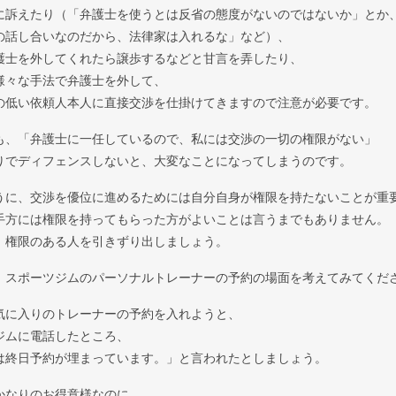
に訴えたり（「弁護士を使うとは反省の態度がないのではないか」とか
の話し合いなのだから、法律家は入れるな」など）、
護士を外してくれたら譲歩するなどと甘言を弄したり、
様々な手法で弁護士を外して、
の低い依頼人本人に直接交渉を仕掛けてきますので注意が必要です。
も、「弁護士に一任しているので、私には交渉の一切の権限がない」
りでディフェンスしないと、大変なことになってしまうのです。
うに、交渉を優位に進めるためには自分自身が権限を持たないことが重
手方には権限を持ってもらった方がよいことは言うまでもありません。
、権限のある人を引きずり出しましょう。
、スポーツジムのパーソナルトレーナーの予約の場面を考えてみてくだ
気に入りのトレーナーの予約を入れようと、
ジムに電話したところ、
は終日予約が埋まっています。」と言われたとしましょう。
かなりのお得意様なのに、