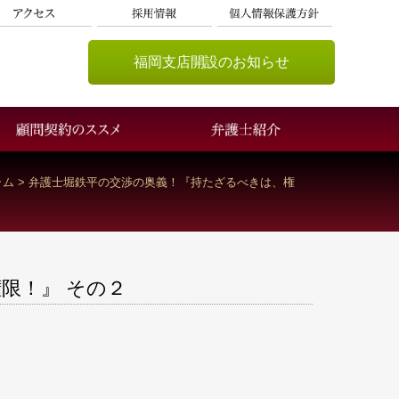
福岡支店開設のお知らせ
ラム
>
弁護士堀鉄平の交渉の奥義！『持たざるべきは、権
限！』 その２