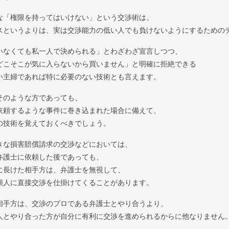
な「権限を持ってはいけない」という交渉術は、
スというよりは、実は交渉能力の低い人でも負けないようにするための
いなくても私一人で決められる」とわざわざ宣言しつつ、
どこそこが気に入らないから買いません」と明確に拒絶できる
い主婦であれば特に必要のない技術とも言えます。
そのような方であっても、
依頼するような事件に巻き込まれた場合に備えて、
の技術を覚えておくべきでしょう。
きな損害賠償請求の交渉などにおいては、
弁護士に依頼した後であっても、
に長けた相手方は、弁護士を無視して、
頼人に直接交渉を仕掛けてくることがあります。
相手方は、交渉のプロである弁護士とやり合うより、
人とやり合った方が自分に有利に交渉を進められるからに他なりません