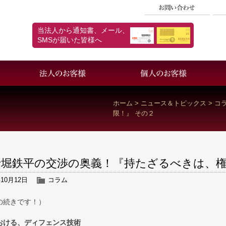
当法人から通知書、メール、
SMSが届いた皆様へ
採用情報
個人情報保護方針
ホーム
>
ニュース＆トピックス
>
コ
限！』 その２
士堀鉄平の交渉の奥義！『持たざるべきは、権
年10月12日
コラム
の続きです！）
おける、ディフェンス技術