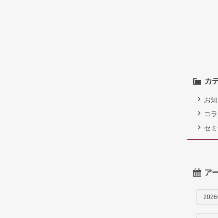
カ
お知
コラ
セミ
ア
202