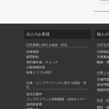
法人のお客様
個人の
日常業務に関する相談・対応
日常生
法律相談
法律相
顧問契約
交通事
契約書作成・チェック
離婚・
少額債権回収
各種トラブル対応
仕事と
労働問
法務・コンプライアンスに関する相談・対
借金問
応
債権回
会社法案件
コンプライアンス体制構築・社内セミナー
財産・
知的財産権
相続・