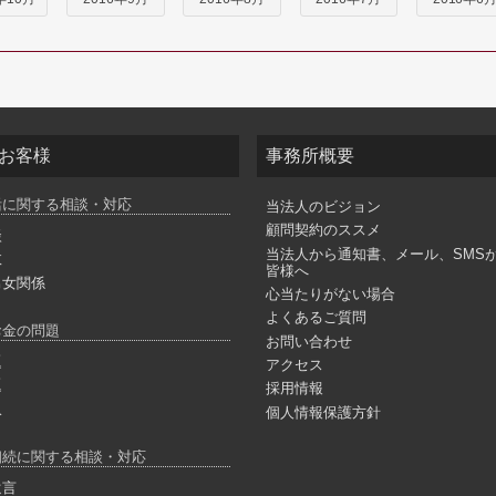
お客様
事務所概要
活に関する相談・対応
当法人のビジョン
顧問契約のススメ
談
当法人から通知書、メール、SMS
故
皆様へ
男女関係
心当たりがない場合
よくあるご質問
お金の問題
お問い合わせ
題
アクセス
題
採用情報
収
個人情報保護方針
相続に関する相談・対応
遺言