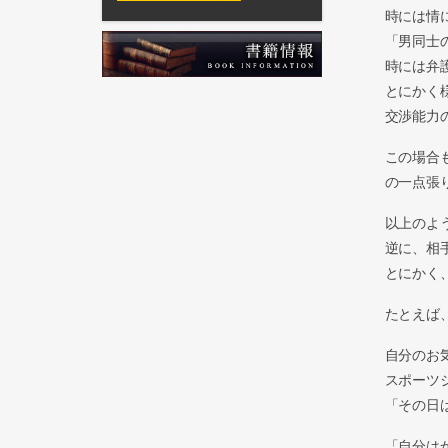
時には情
「男同士
時には弁
とにかく
交渉能力
この場合
の一点張
以上のよ
逆に、相
とにかく
たとえば
自分のお
スポーツ
「その日
「自分は