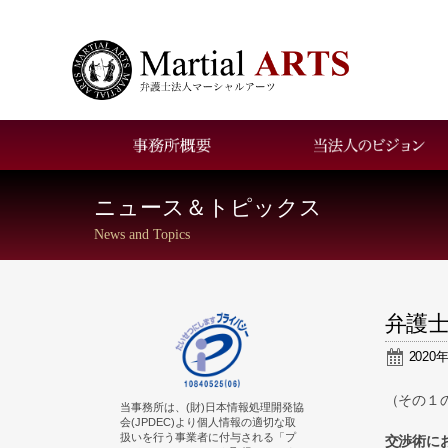
お問い合わせ
アクセス
ニュース＆トピックス
News and Topics
弁護
2020
（その１
当事務所は、(財)日本情報処理開発協
会(JPDEC)より個人情報の適切な取
扱いを行う事業者に付与される「プ
交渉術に