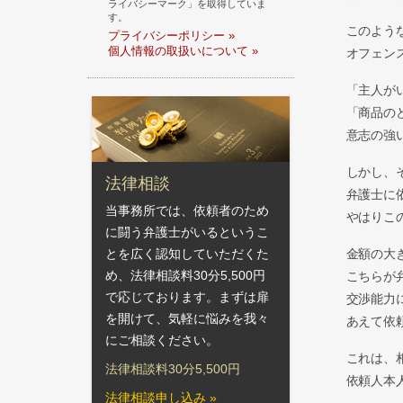
ライバシーマーク」を取得していま
す。
このよう
プライバシーポリシー »
個人情報の取扱いについて »
オフェン
「主人が
「商品の
意志の強
しかし、
法律相談
弁護士に
当事務所では、依頼者のため
やはりこ
に闘う弁護士がいるというこ
金額の大
とを広く認知していただくた
め、法律相談料30分5,500円
こちらが
で応じております。まずは扉
交渉能力
を開けて、気軽に悩みを我々
あえて依
にご相談ください。
これは、
法律相談料30分5,500円
依頼人本
法律相談申し込み »