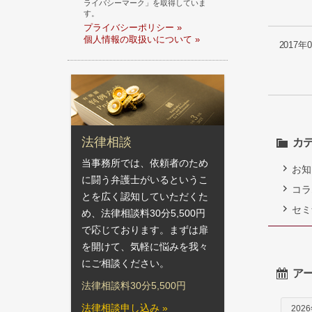
ライバシーマーク」を取得していま
す。
プライバシーポリシー »
個人情報の取扱いについて »
2017年
法律相談
カ
当事務所では、依頼者のため
お知
に闘う弁護士がいるというこ
コラ
とを広く認知していただくた
セミ
め、法律相談料30分5,500円
で応じております。まずは扉
を開けて、気軽に悩みを我々
にご相談ください。
ア
法律相談料30分5,500円
法律相談申し込み »
202