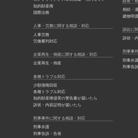
財産・
知的財産権
相続・
国際法務
建物明
人事・労務に関する相談・対応
訴訟に
人事労務
訴状・
労働審判対応
刑事事
企業再生・倒産に関する相談・対応
刑事弁
企業再生・倒産
刑事告
各種トラブル対応
少額債権回収
各種トラブル対応
知的財産権侵害の警告書が届いたら
訴状・内容証明が届いたら
刑事事件に関する相談・対応
刑事弁護
刑事告訴・告発