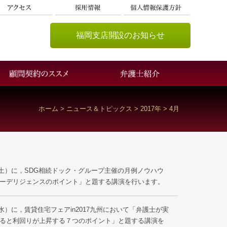
福岡支店開設のお知らせ
ホーム
>
ニュース＆トピックス
>
2017年
>
4月
日（土）に，SDG相続ドック・グループ主催の月例ノウハウ
ーデリジェンスのポイント」と題する講演を行います。
（水）に，賃貸住宅フェアin2017九州において「弁護士が実
ると利回りが上昇する７つのポイント」と題する講演を