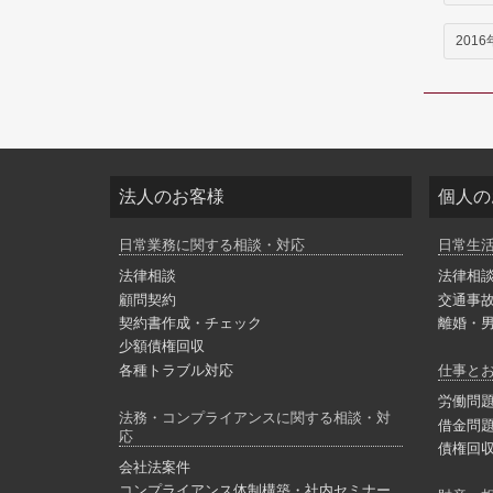
2016
法人のお客様
個人の
日常業務に関する相談・対応
日常生
法律相談
法律相
顧問契約
交通事
契約書作成・チェック
離婚・
少額債権回収
各種トラブル対応
仕事と
労働問
法務・コンプライアンスに関する相談・対
借金問
応
債権回
会社法案件
コンプライアンス体制構築・社内セミナー