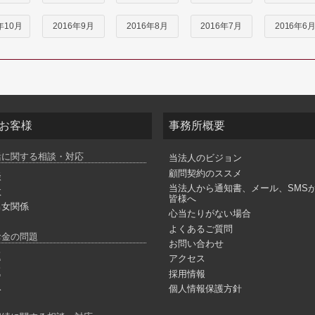
年10月
2016年9月
2016年8月
2016年7月
2016年6
お客様
事務所概要
活に関する相談・対応
当法人のビジョン
顧問契約のススメ
談
当法人から通知書、メール、SMS
故
皆様へ
男女関係
心当たりがない場合
よくあるご質問
お金の問題
お問い合わせ
題
アクセス
題
採用情報
収
個人情報保護方針