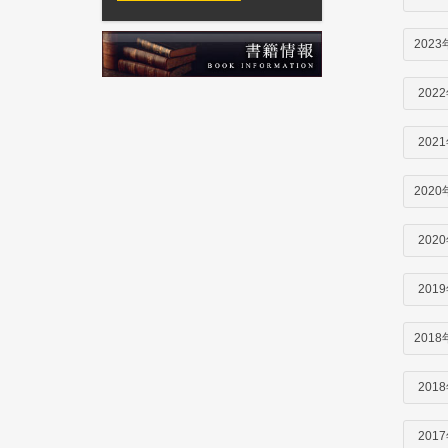
2023
202
202
2020
202
201
2018
201
201