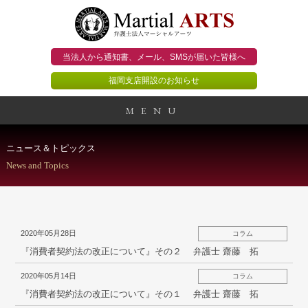
当法人から通知書、メール、
SMSが届いた皆様へ
福岡支店開設のお知らせ
MENU
事務所概要
ニュース＆トピックス
News and Topics
当法人のビジョン
法人のお客様
2020年05月28日
コラム
個人のお客様
『消費者契約法の改正について』その２ 弁護士 齋藤 拓
2020年05月14日
コラム
顧問契約のススメ
『消費者契約法の改正について』その１ 弁護士 齋藤 拓