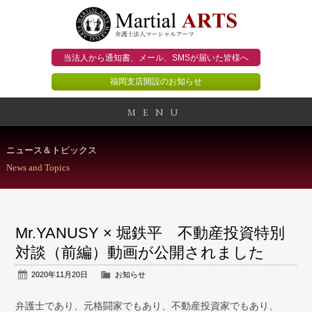
当法人から通知書、メール、
SMSが届いた皆様へ
福岡支店開設のお知らせ
MENU
事務所概要
ニュース＆トピックス
News and Topics
当法人のビジョン
法人のお客様
Mr.YANUSY × 堀鉄平 不動産投資特別
個人のお客様
対談（前編）動画が公開されました
2020年11月20日
お知らせ
顧問契約のススメ
弁護士であり、元格闘家でもあり、不動産投資家でもあり、