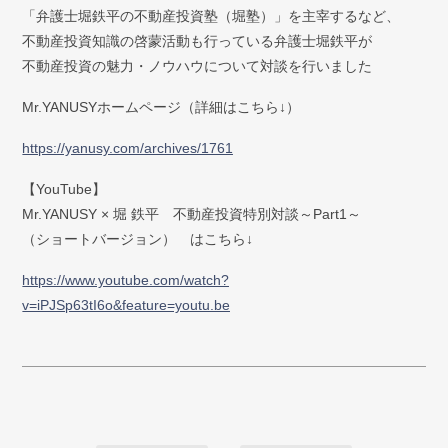
弁護士紹介
「弁護士堀鉄平の不動産投資塾（堀塾）」を主宰するなど、
不動産投資知識の啓蒙活動も行っている弁護士堀鉄平が
お問い合わせ
不動産投資の魅力・ノウハウについて対談を行いました
Mr.YANUSYホームページ（詳細はこちら↓）
アクセス
https://yanusy.com/archives/1761
採用情報
【YouTube】
個人情報保護方針
Mr.YANUSY × 堀 鉄平 不動産投資特別対談～Part1～
（ショートバージョン） はこちら↓
https://www.youtube.com/watch?
v=iPJSp63tI6o&feature=youtu.be