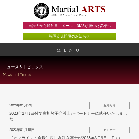
当法人から通知書、メール、
SMSが届いた皆様へ
福岡支店開設のお知らせ
MENU
事務所概要
ニュース＆トピックス
News and Topics
当法人のビジョン
法人のお客様
2023年01月23日
お知らせ
個人のお客様
2023年1月1日付で宮川敦子弁護士がパートナーに就任いたしまし
た
顧問契約のススメ
2023年01月18日
セミナー
【オンライン・会場】森川友和弁護士が2023年3月6日（月）に，