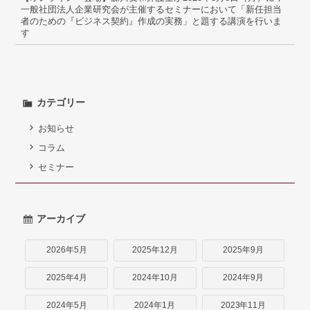
弁護士紹介
一般社団法人企業研究会が主催するセミナーにおいて「新任担当
者のための『ビジネス契約』作成の実務」と題する講演を行いま
す
お問い合わせ
アクセス
カテゴリー
採用情報
お知らせ
個人情報保護方針
コラム
セミナー
アーカイブ
2026年5月
2025年12月
2025年9月
2025年4月
2024年10月
2024年9月
2024年5月
2024年1月
2023年11月