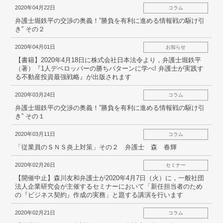
弁護士紹介
2020年04月22日
コラム
弁護士堀鉄平の交渉の奥義！”勝負を有利に進める情報戦の駆け引
お問い合わせ
き” その２
2020年04月01日
お知らせ
アクセス
【書籍】2020年4月18日に株式会社日本法令より，弁護士堀鉄平
（著）『1人デベロッパーの勝ちパターンに学べ! 弁護士が実践す
る不動産投資最強戦略』が出版されます
採用情報
2020年03月24日
コラム
個人情報保護方針
弁護士堀鉄平の交渉の奥義！”勝負を有利に進める情報戦の駆け引
き” その１
2020年03月11日
コラム
「従業員のＳＮＳ炎上対策」その２ 弁護士 森 春輝
2020年02月26日
セミナー
【開催中止】森川友和弁護士が2020年4月7日（火）に，一般社団
法人企業研究会が主催するセミナーにおいて「新任担当者のため
の『ビジネス契約』作成の実務」と題する講演を行います
2020年02月21日
コラム