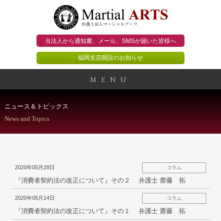
当法人から通知書、メール、
SMSが届いた皆様へ
福岡支店開設のお知らせ
MENU
事務所概要
ニュース＆トピックス
News and Topics
当法人のビジョン
法人のお客様
2020年05月28日
コラム
個人のお客様
『消費者契約法の改正について』その２ 弁護士 齋藤 拓
2020年05月14日
コラム
顧問契約のススメ
『消費者契約法の改正について』その１ 弁護士 齋藤 拓