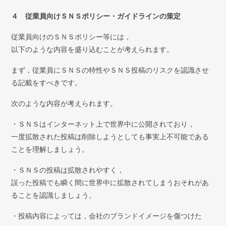
弁護士紹介
４ 従業員向けＳＮＳポリシー・ガイドラインの策定
お問い合わせ
従業員向けのＳＮＳポリシー等には，
以下のような内容を盛り込むことが考えられます。
アクセス
まず，従業員にＳＮＳの特性やＳＮＳ投稿のリスクを認識させ
採用情報
る記載をすべきです。
次のような内容が考えられます。
個人情報保護方針
・ＳＮＳはインターネット上で世界中に公開されており，
一度拡散された投稿は削除しようとしても事実上不可能である
ことを理解しましょう。
・ＳＮＳの投稿は拡散されやすく，
誤った投稿でも瞬く間に世界中に拡散されてしまうおそれがあ
ることを認識しましょう。
・投稿内容によっては，会社のブランドイメージを傷つけた