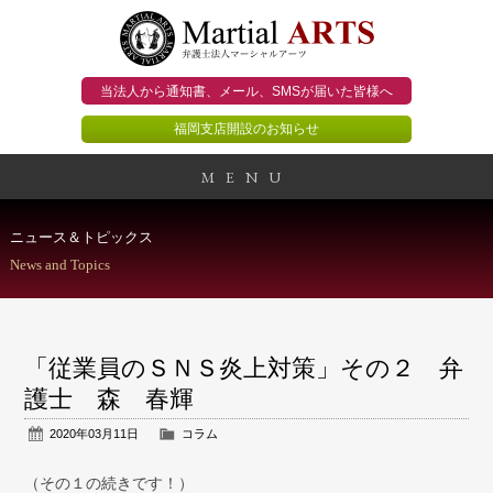
当法人から通知書、メール、
SMSが届いた皆様へ
福岡支店開設のお知らせ
MENU
事務所概要
ニュース＆トピックス
News and Topics
当法人のビジョン
法人のお客様
「従業員のＳＮＳ炎上対策」その２ 弁
個人のお客様
護士 森 春輝
2020年03月11日
コラム
顧問契約のススメ
（その１の続きです！）