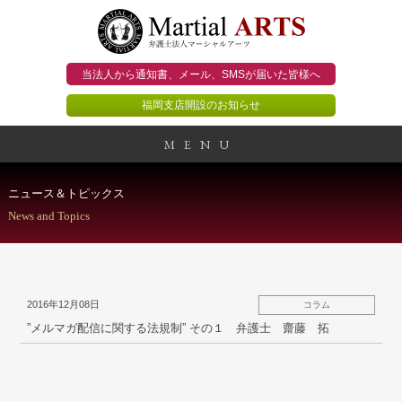
当法人から通知書、メール、
SMSが届いた皆様へ
福岡支店開設のお知らせ
MENU
事務所概要
ニュース＆トピックス
News and Topics
当法人のビジョン
法人のお客様
2016年12月08日
コラム
個人のお客様
”メルマガ配信に関する法規制” その１ 弁護士 齋藤 拓
顧問契約のススメ