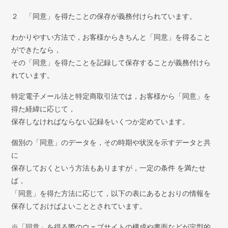
弁護士紹介
２ 「同意」を得たことの保存が義務付けられています。
お問い合わせ
わかりやすい方法で，お客様からきちんと「同意」を得ること
ができたなら，
アクセス
その「同意」を得たことを記録して保存することが義務付けら
れています。
採用情報
特定電子メール法と特定商取引法では，お客様から「同意」を
個人情報保護方針
得た経緯に応じて，
保存しなければならない記録をいくつか定めています。
個別の「同意」のデータを，その時期や状況を示すデータと共
に
保存しておくという方法もありますが，一定の条件 を満たせ
ば，
「同意」を得た方法に応じて，以下の表にあるとおりの情報を
保存しておけばよいこととされています。
※「同意」を得る際のウェブサイトの構成や書面などが定型的