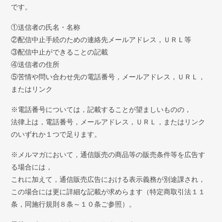
です。
①送信者の氏名・名称
②配信中止手続のための連絡先メールアドレス，ＵＲＬ等
③配信中止ができることの記載
④送信者の住所
⑤苦情や問い合わせ先の電話番号，メールアドレス，ＵＲＬ，
またはリンク
※電話番号については，記載することが望ましいものの，
法律上は，電話番号，メールアドレス，ＵＲＬ，またはリンク
のいずれか１つで足ります。
※メルマガにおいて，通信販売の商品等の販売条件等を広告す
る場合には，
これに加えて，通信販売広告における表示義務が別途課され，
この場合には更に詳細な記載が求めらます（特定商取引法１１
条，同施行規則８条～１０条ご参照）。