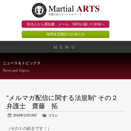
当法人から通知書、メール、
SMSが届いた皆様へ
福岡支店開設のお知らせ
MENU
事務所概要
ニュース＆トピックス
News and Topics
当法人のビジョン
法人のお客様
”メルマガ配信に関する法規制” その２
個人のお客様
弁護士 齋藤 拓
2016年12月19日
コラム
顧問契約のススメ
（その１の続きです！）