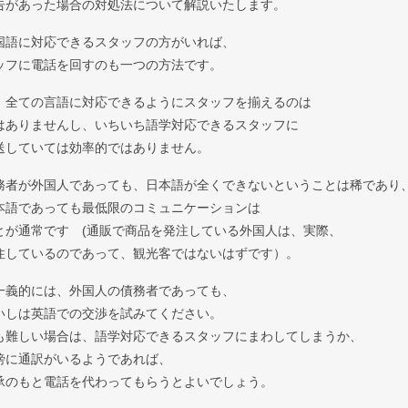
告があった場合の対処法について解説いたします。
国語に対応できるスタッフの方がいれば、
ッフに電話を回すのも一つの方法です。
、全ての言語に対応できるようにスタッフを揃えるのは
はありませんし、いちいち語学対応できるスタッフに
送していては効率的ではありません。
務者が外国人であっても、日本語が全くできないということは稀であり
本語であっても最低限のコミュニケーションは
とが通常です (通販で商品を発注している外国人は、実際、
住しているのであって、観光客ではないはずです）。
一義的には、外国人の債務者であっても、
いしは英語での交渉を試みてください。
も難しい場合は、語学対応できるスタッフにまわしてしまうか、
傍に通訳がいるようであれば、
承のもと電話を代わってもらうとよいでしょう。