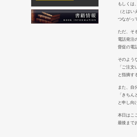
もしくは
（とはい
つながっ
ただ、そ
電話発注
督促の電
そのよう
「ご注文
と指摘す
また、自
「きちん
と申し向
本日はこ
最後まで