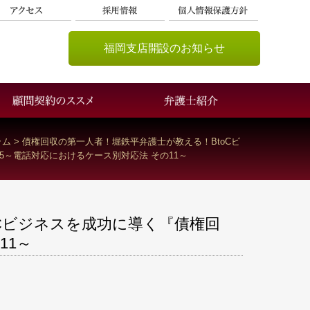
福岡支店開設のお知らせ
ラム
>
債権回収の第一人者！堀鉄平弁護士が教える！BtoCビ
25～電話対応におけるケース別対応法 その11～
Cビジネスを成功に導く『債権回
11～