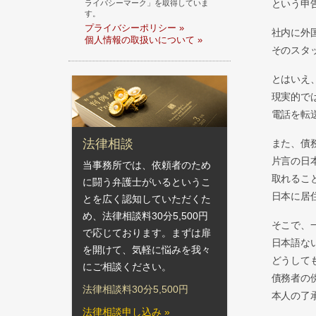
という申
ライバシーマーク」を取得していま
す。
プライバシーポリシー »
社内に外
個人情報の取扱いについて »
そのスタ
とはいえ
現実的で
電話を転
法律相談
また、債
片言の日
当事務所では、依頼者のため
取れるこ
に闘う弁護士がいるというこ
日本に居
とを広く認知していただくた
め、法律相談料30分5,500円
そこで、
で応じております。まずは扉
日本語な
を開けて、気軽に悩みを我々
どうして
にご相談ください。
債務者の
法律相談料30分5,500円
本人の了
法律相談申し込み »