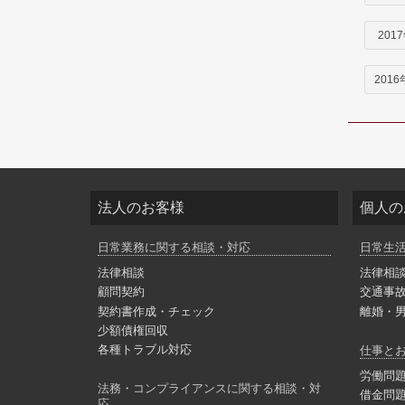
201
2016
法人のお客様
個人の
日常業務に関する相談・対応
日常生
法律相談
法律相
顧問契約
交通事
契約書作成・チェック
離婚・
少額債権回収
各種トラブル対応
仕事と
労働問
法務・コンプライアンスに関する相談・対
借金問
応