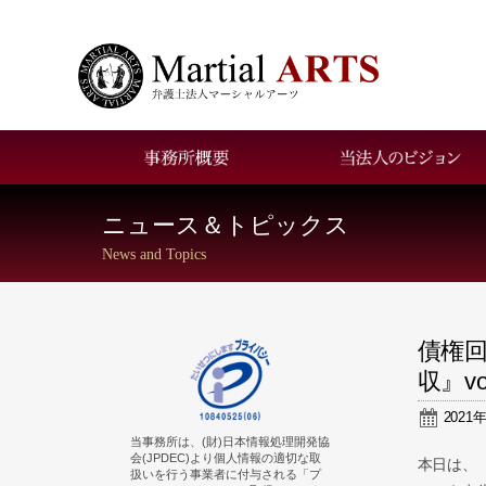
お問い合わせ
アクセス
ニュース＆トピックス
News and Topics
債権
収』v
2021
当事務所は、(財)日本情報処理開発協
会(JPDEC)より個人情報の適切な取
本日は、
扱いを行う事業者に付与される「プ