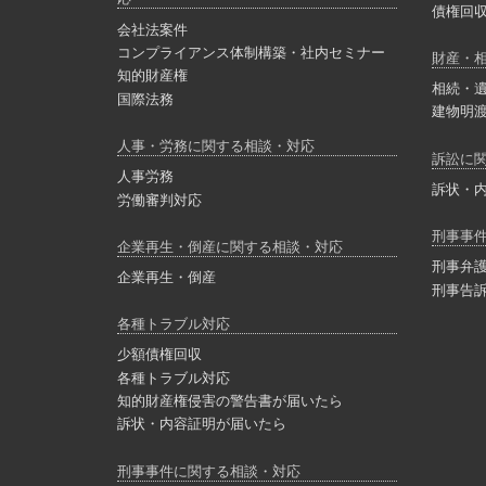
債権回
会社法案件
コンプライアンス体制構築・社内セミナー
財産・
知的財産権
相続・
国際法務
建物明
人事・労務に関する相談・対応
訴訟に
人事労務
訴状・
労働審判対応
刑事事
企業再生・倒産に関する相談・対応
刑事弁
企業再生・倒産
刑事告
各種トラブル対応
少額債権回収
各種トラブル対応
知的財産権侵害の警告書が届いたら
訴状・内容証明が届いたら
刑事事件に関する相談・対応