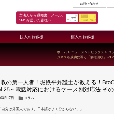
当法人から通知書、メール、
SMSが届いた皆様へ
採用情報
個人情報保護方針
ホーム
>
ニュース＆トピックス
>
コ
ジネスを成功に導く『債権回収』vol.
回収の第一人者！堀鉄平弁護士が教える！Bto
ol.25～電話対応におけるケース別対応法 その
年03月17日
コラム
「自分は外国人であり、日本語がよく分からない。」