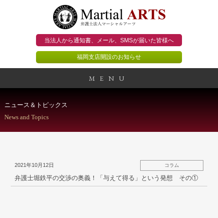
当法人から通知書、メール、
SMSが届いた皆様へ
福岡支店開設のお知らせ
MENU
事務所概要
ニュース＆トピックス
News and Topics
当法人のビジョン
法人のお客様
2021年10月12日
コラム
個人のお客様
弁護士堀鉄平の交渉の奥義！「与えて得る」という発想 その①
顧問契約のススメ