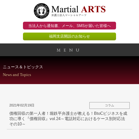
当法人から通知書、メール、
SMSが届いた皆様へ
福岡支店開設のお知らせ
MENU
事務所概要
ニュース＆トピックス
News and Topics
当法人のビジョン
法人のお客様
2021年02月19日
コラム
個人のお客様
債権回収の第一人者！堀鉄平弁護士が教える！BtoCビジネスを成
功に導く『債権回収』vol.24～電話対応におけるケース別対応法
その10～
顧問契約のススメ