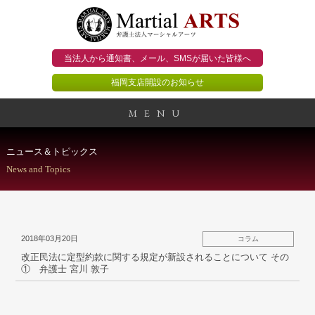
当法人から通知書、メール、
SMSが届いた皆様へ
福岡支店開設のお知らせ
MENU
事務所概要
ニュース＆トピックス
News and Topics
当法人のビジョン
法人のお客様
2018年03月20日
コラム
個人のお客様
改正民法に定型約款に関する規定が新設されることについて その
① 弁護士 宮川 敦子
顧問契約のススメ