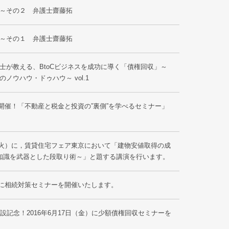
～その２ 弁護士齋藤拓
～その１ 弁護士齋藤拓
士が教える、BtoCビジネスを成功に導く「債権回収」～
ノウハウ・ドゥハウ～ vol.1
土）開催！「不動産と税金と投資の”裏側”を学べるセミナー」
日（火）に，賃貸住宅フェア東京において「建物安値取得の成
知識を武器とした段取り術～」と題する講演を行います。
土）に相続対策セミナーを開催いたします。
岡支店開設記念！2016年6月17日（金）に少額債権回収セミナーを