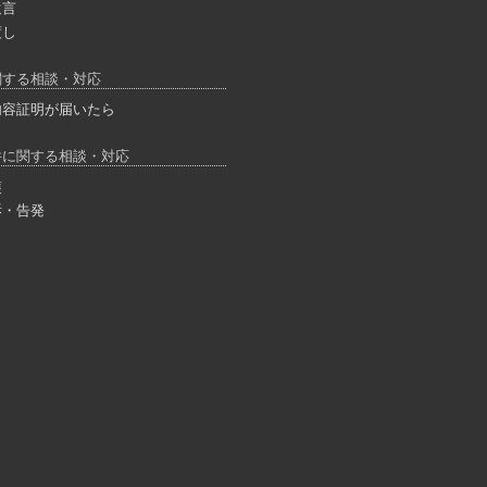
遺言
渡し
関する相談・対応
内容証明が届いたら
件に関する相談・対応
護
訴・告発