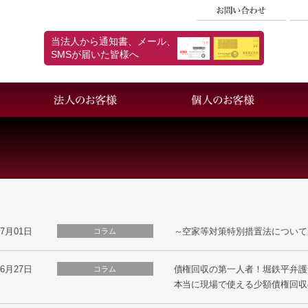
当法人から通知書、メール、
SMSが届いた皆様へ
採用情報
個人情報保護方針
07月01日
～空家等対策特別措置法について
コラム
06月27日
債権回収の第一人者！堀鉄平弁護
コラム
本当に現場で使える少額債権回収の