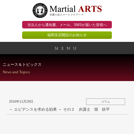
当法人から通知書、メール、
SMSが届いた皆様へ
福岡支店開設のお知らせ
MENU
事務所概要
ニュース＆トピックス
News and Topics
当法人のビジョン
法人のお客様
2016年11月29日
コラム
個人のお客様
～ エビデンスを求める効果 ～ その２ 弁護士 堀 鉄平
顧問契約のススメ