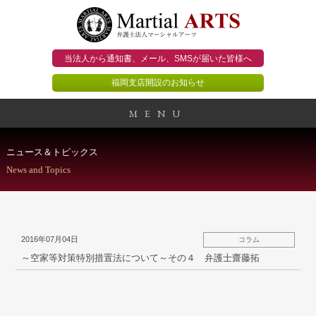
当法人から通知書、メール、
SMSが届いた皆様へ
福岡支店開設のお知らせ
MENU
事務所概要
ニュース＆トピックス
News and Topics
当法人のビジョン
法人のお客様
2016年07月04日
コラム
個人のお客様
～空家等対策特別措置法について～その４ 弁護士齋藤拓
顧問契約のススメ