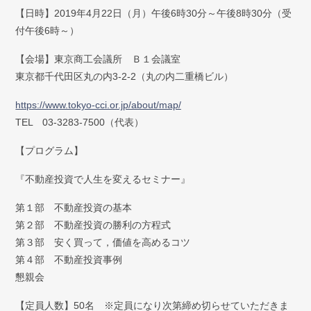
弁護士紹介
【日時】2019年4月22日（月）午後6時30分～午後8時30分（受
付午後6時～）
お問い合わせ
【会場】東京商工会議所 Ｂ１会議室
アクセス
東京都千代田区丸の内3-2-2（丸の内二重橋ビル）
https://www.tokyo-cci.or.jp/about/map/
採用情報
TEL 03-3283-7500（代表）
個人情報保護方針
【プログラム】
『不動産投資で人生を変えるセミナー』
第１部 不動産投資の基本
第２部 不動産投資の勝利の方程式
第３部 安く買って，価値を高めるコツ
第４部 不動産投資事例
懇親会
【定員人数】50名 ※定員になり次第締め切らせていただきま