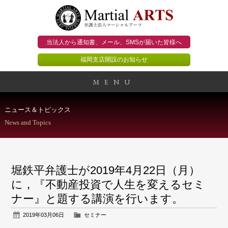
当法人から通知書、メール、
SMSが届いた皆様へ
福岡支店開設のお知らせ
MENU
事務所概要
ニュース＆トピックス
News and Topics
当法人のビジョン
法人のお客様
堀鉄平弁護士が2019年4月22日（月）
個人のお客様
に，『不動産投資で人生を変えるセミ
ナー』と題する講演を行います。
顧問契約のススメ
2019年03月06日
セミナー