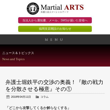
当法人から通知書、メール、
SMSが届いた皆様へ
福岡支店開設のお知らせ
MENU
事務所概要
ニュース＆トピックス
News and Topics
当法人のビジョン
法人のお客様
弁護士堀鉄平の交渉の奥義！『敵の戦力
個人のお客様
を分散させる極意』その①
2018年04月11日
コラム
顧問契約のススメ
「どこから攻撃してくるか解らなくする」