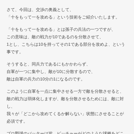
弁護士紹介
さて、今回は、交渉の奥義として、
「十をもって一を攻める」という技術をご紹介いたします。
お問い合わせ
「十をもって一を攻める」とは孫子の兵法の一つですが、
アクセス
この意味は、敵の戦力が10であるのを分散させて、
1とし、こちらは10を持ってその1である部分を攻めよ、という
採用情報
事です。
個人情報保護方針
そうすると、同兵力であるにもかかわらず、
自軍が一つに集中し、敵が10に分散するので、
敵は自軍の兵力の10分の1になるのです。
このように自軍を一点に集中させる一方で敵を分散させると、
敵の戦力は弱体化しますが、敵を分散させるためには、敵に対
し、
我々が「どこから攻めてくるか解らない」状態にさせることが
必須です。
プロ野球のバッターは皆、ピッチャーがどのような球種をどこ