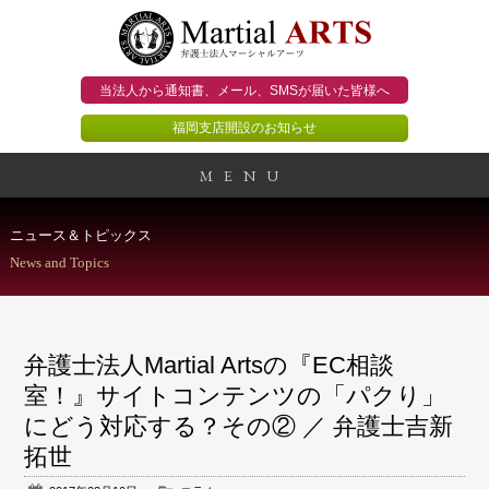
当法人から通知書、メール、
SMSが届いた皆様へ
福岡支店開設のお知らせ
MENU
事務所概要
ニュース＆トピックス
News and Topics
当法人のビジョン
法人のお客様
弁護士法人Martial Artsの『EC相談
個人のお客様
室！』サイトコンテンツの「パクり」
にどう対応する？その② ／ 弁護士吉新
顧問契約のススメ
拓世