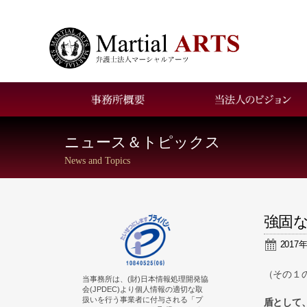
お問い合わせ
アクセス
ニュース＆トピックス
News and Topics
強固
2017
（その１
当事務所は、(財)日本情報処理開発協
会(JPDEC)より個人情報の適切な取
扱いを行う事業者に付与される「プ
盾として