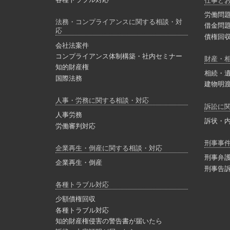
仕事と
労働問
法務・コンプライアンスに関する相談・対
借金問
応
債権回
会社法案件
コンプライアンス体制構築・社内セミナー
財産・
知的財産権
相続・
国際法務
建物明
人事・労務に関する相談・対応
訴訟に
人事労務
訴状・
労働審判対応
刑事事
企業再生・倒産に関する相談・対応
刑事弁
企業再生・倒産
刑事告
各種トラブル対応
少額債権回収
各種トラブル対応
知的財産権侵害の警告書が届いたら