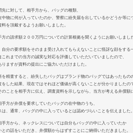
問先に対して、相手方から、バッグの種類、
在中物に何が入っていたのか、警察に紛失届を出しているかどうか等に
資料を頂戴するようお願いしました。
手方の請求額２００万円についての計算根拠を聞くようにお願いしまし
、自分の要求額をそのまま受け入れてもらえないことに怪訝な顔をする
はこれまでの当方の誠実な対応を評価していただいていましたので、
ありますが資料の提出にご協力いただけました。
料を精査すると、紛失したバッグはブランド物のバッグではあったもの
査をした結果、現在ではそれほど価値が高くないことが分かりましたの
そのことを相手方に伝え、調査資料を示しながら、当方が考える弁償額
相手方が弁償を要求していたバッグの在中物のうち、
スは、通常、バッグの中に入っているとは認めづらいことを伝えました
相手方から、ネックレスについては自分もバッグの中に入っていたか
いとの話をいただき、弁償額からはずすことにご納得いただきました。