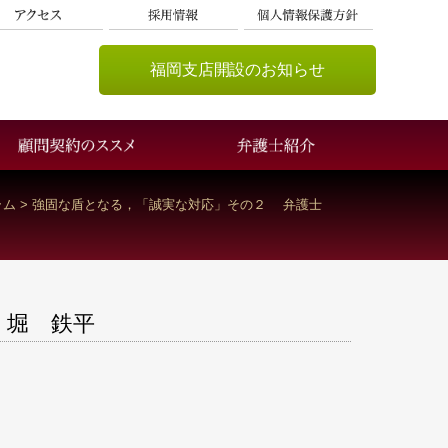
福岡支店開設のお知らせ
ラム
>
強固な盾となる，「誠実な対応」その２ 弁護士
 堀 鉄平