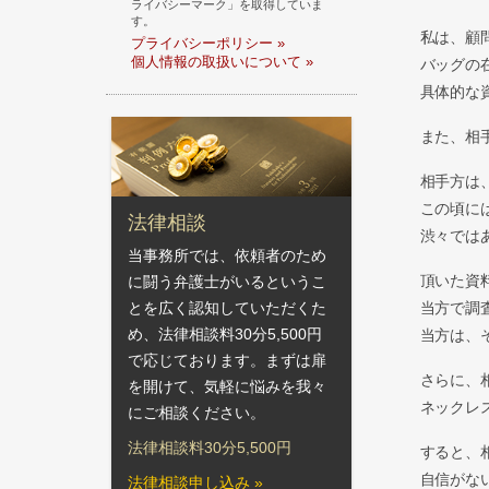
ライバシーマーク」を取得していま
す。
私は、顧
プライバシーポリシー »
個人情報の取扱いについて »
バッグの
具体的な
また、相
相手方は
この頃に
法律相談
渋々では
当事務所では、依頼者のため
頂いた資
に闘う弁護士がいるというこ
当方で調
とを広く認知していただくた
め、法律相談料30分5,500円
当方は、
で応じております。まずは扉
さらに、
を開けて、気軽に悩みを我々
ネックレ
にご相談ください。
法律相談料30分5,500円
すると、
自信がな
法律相談申し込み »