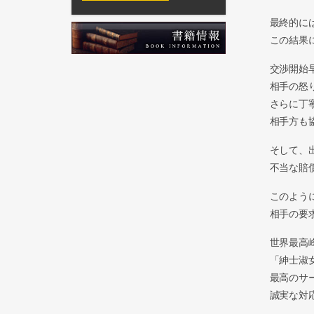
最終的に
この結果
交渉開始
相手の怒
さらに丁
相手方も
そして、
不当な賠
このよう
相手の要
世界最高
「紳士淑
最高のサ
誠実な対