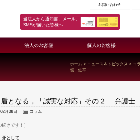
当法人から通知書、メール、
SMSが届いた皆様へ
採用情報
個人情報保護方針
ホーム
>
ニュース＆トピックス
>
コ
堀 鉄平
な盾となる，「誠実な対応」その２ 弁護士
年02月08日
コラム
の続きです！）
、矛として