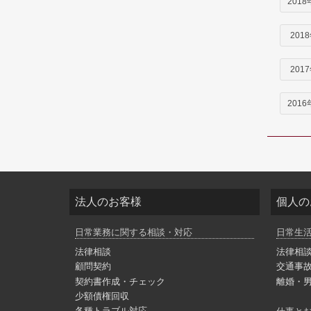
2018
201
201
2016
法人のお客様
個人の
日常業務に関する相談・対応
日常生
法律相談
法律相
顧問契約
交通事
契約書作成・チェック
離婚・
少額債権回収
各種トラブル対応