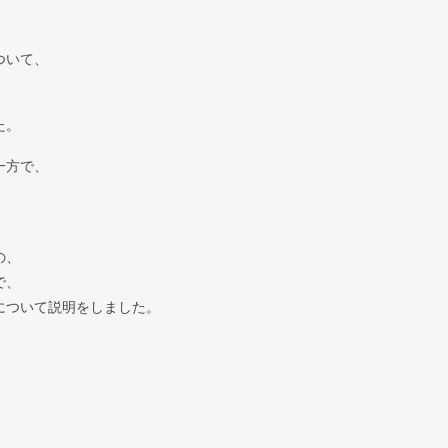
ついて、
た。
一方で、
の、
で、
について説明をしました。
。