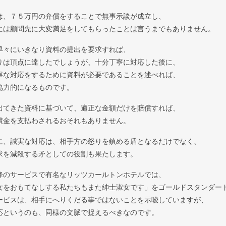
は、７５万円の弁償をすることで無事示談が成立し、
には顧問先に大変満足をしてもらったことは言うまでもありません。
早々にいきなり資料の提出を要求すれば、
りは頂点に達したでしょうが、十分丁寧に対応した後に、
寧な対応をするために資料が必要であることを述べれば、
協力的になるものです。
出てきた資料に基づいて、適正な金額だけを賠償すれば、
償金を支払わされるおそれもありません。
に、誠実な対応は、相手方の怒りを鎮める盾となるだけでなく、
求を減殺する矛としての役割も果たします。
峰のサービスで有名なリッツカールトンホテルでは、
女をおもてなしする私たちもまた紳士淑女です」をゴールドスタンダー
ービスは、相手にへりくだる事ではないことを示唆していますが、
応というのも、同様の文脈で捉えるべきなのです。