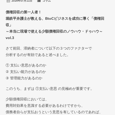
2016年07月11日
コラム
弁護士紹介
債権回収の第一人者！
お問い合わせ
堀鉄平弁護士が教える、BtoCビジネスを成功に導く「債権回
収」
アクセス
～本当に現場で使える少額債権回収のノウハウ・ドゥハウ～
vol.3
採用情報
さて前回、滞納者について以下の３つのファクターで
個人情報保護方針
分析するのが有効であると述べました。
① 支払い意思があるのか
② 支払い能力があるのか
③ 管理能力があるのか
このうち、まずは ①支払い意思 の見極めが重要です。
少額債権回収においては、
費用対効果を意識する必要があるわけですから、
債務者自らが支払おうという意思を有しているのであれば、