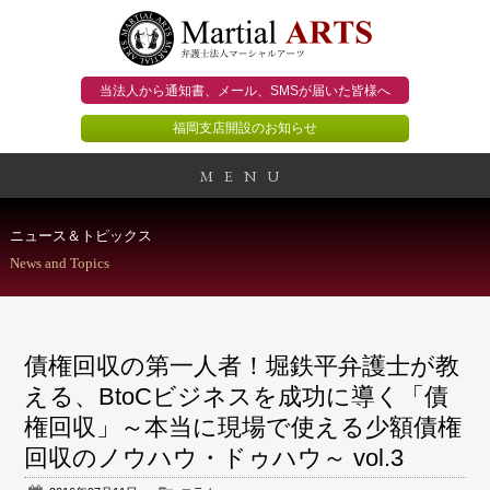
当法人から通知書、メール、
SMSが届いた皆様へ
福岡支店開設のお知らせ
MENU
事務所概要
ニュース＆トピックス
News and Topics
当法人のビジョン
法人のお客様
債権回収の第一人者！堀鉄平弁護士が教
個人のお客様
える、BtoCビジネスを成功に導く「債
権回収」～本当に現場で使える少額債権
顧問契約のススメ
回収のノウハウ・ドゥハウ～ vol.3