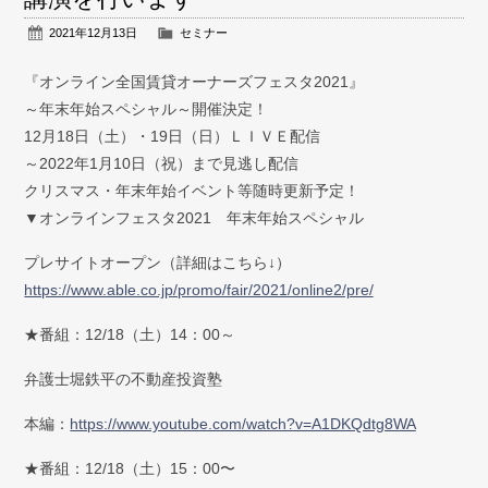
弁護士紹介
2021年12月13日
セミナー
お問い合わせ
『オンライン全国賃貸オーナーズフェスタ2021』
～年末年始スペシャル～開催決定！
アクセス
12月18日（土）・19日（日）ＬＩＶＥ配信
～2022年1月10日（祝）まで見逃し配信
採用情報
クリスマス・年末年始イベント等随時更新予定！
▼オンラインフェスタ2021 年末年始スペシャル
個人情報保護方針
プレサイトオープン（詳細はこちら↓）
https://www.able.co.jp/promo/fair/2021/online2/pre/
★番組：12/18（土）14：00～
弁護士堀鉄平の不動産投資塾
本編：
https://www.youtube.com/watch?v=A1DKQdtg8WA
★番組：12/18（土）15：00〜