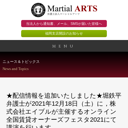
当法人から通知書、メール、
SMSが届いた皆様へ
福岡支店開設のお知らせ
MENU
事務所概要
ニュース＆トピックス
News and Topics
当法人のビジョン
法人のお客様
★配信情報を追加いたしました★堀鉄平
個人のお客様
弁護士が2021年12月18日（土）に，株
式会社エイブルが主催するオンライン
顧問契約のススメ
全国賃貸オーナーズフェスタ2021にて
講演を行います