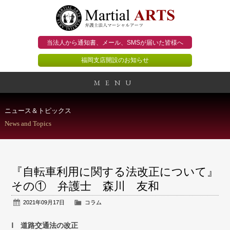
当法人から通知書、メール、
SMSが届いた皆様へ
福岡支店開設のお知らせ
MENU
事務所概要
ニュース＆トピックス
News and Topics
当法人のビジョン
法人のお客様
『自転車利用に関する法改正について』
個人のお客様
その① 弁護士 森川 友和
2021年09月17日
コラム
顧問契約のススメ
Ⅰ 道路交通法の改正