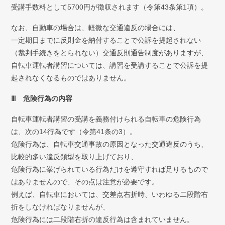
受講手数料として5700円が徴収されます（令第43条第1項）。
なお、自動車の場合は、軽微な交通違反の場合には、
一定期日までに反則金を納付することで公訴を提起されない
（裁判手続きをとられない）交通反則通告制度がありますが、
自転車運転者講習については、講習を受講することで公訴を提
起されなくなるものではありません。
Ⅲ 危険行為の内容
自転車運転者講習の受講を義務付けられる自転車の危険行為
は、次の14行為です（令第41条の3）。
危険行為は、自転車交通事故の原因となった交通違反のうち、
比較的多い違反類型を取り上げており、
危険行為に挙げられている行為だけを遵守すれば足りるもので
はありませんので、その点は注意が必要です。
例えば、自転車においては、交差点右折時、いわゆる二段階右
折をしなければなりませんが、
危険行為には二段階右折の違反行為は含まれていません。