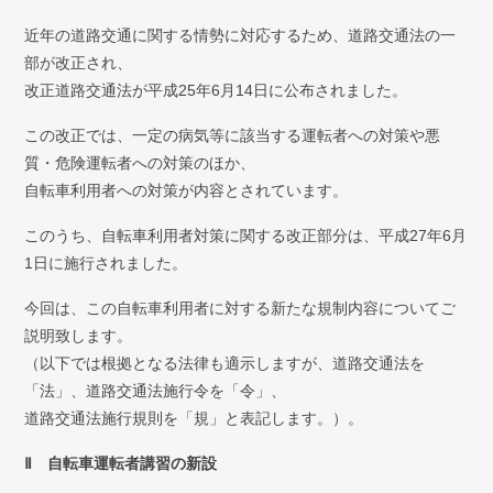
弁護士紹介
近年の道路交通に関する情勢に対応するため、道路交通法の一
部が改正され、
お問い合わせ
改正道路交通法が平成25年6月14日に公布されました。
アクセス
この改正では、一定の病気等に該当する運転者への対策や悪
質・危険運転者への対策のほか、
採用情報
自転車利用者への対策が内容とされています。
個人情報保護方針
このうち、自転車利用者対策に関する改正部分は、平成27年6月
1日に施行されました。
今回は、この自転車利用者に対する新たな規制内容についてご
説明致します。
（以下では根拠となる法律も適示しますが、道路交通法を
「法」、道路交通法施行令を「令」、
道路交通法施行規則を「規」と表記します。）。
Ⅱ 自転車運転者講習の新設