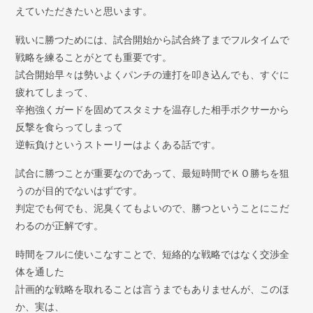
弁護士紹介
えていただきたいと思います。
戦いに勝つためには、試合開始から試合終了までフルタイムで
お問い合わせ
戦略を練ることがとても重要です。
試合開始早々は勢いよくパンチの連打を叩き込んでも、すぐに
アクセス
疲れてしまって、
辛抱強くガードを固めてスタミナを温存した相手ボクサーから
採用情報
反撃を食らってしまって
逆転負けというストーリーはよくある話です。
個人情報保護方針
試合に勝つことが重要なのであって、最短時間でＫＯ勝ちを狙
うのが目的でないはずです。
判定でも何でも、泥臭くてもよいので、勝つということにこだ
わるのが正解です。
時間をフルに使いこなすことで、短絡的な戦略ではなく交渉全
体を通した
計画的な戦略を取れることは言うまでもありませんが、このほ
か、実は、