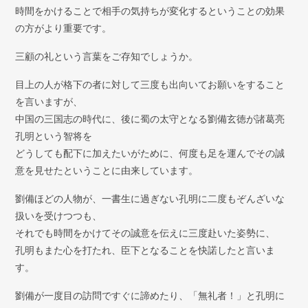
時間をかけることで相手の気持ちが変化するということの効果
の方がより重要です。
三顧の礼という言葉をご存知でしょうか。
目上の人が格下の者に対して三度も出向いてお願いをすること
を言いますが、
中国の三国志の時代に、後に蜀の太守となる劉備玄徳が諸葛亮
孔明という智将を
どうしても配下に加えたいがために、何度も足を運んでその誠
意を見せたということに由来しています。
劉備ほどの人物が、一書生に過ぎない孔明に二度もぞんざいな
扱いを受けつつも、
それでも時間をかけてその誠意を伝えに三度赴いた姿勢に、
孔明もまた心を打たれ、臣下となることを快諾したと言いま
す。
劉備が一度目の訪問ですぐに諦めたり、「無礼者！」と孔明に