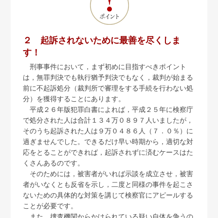
２ 起訴されないために最善を尽くしま
す！
刑事事件において，まず初めに目指すべきポイント
は，無罪判決でも執行猶予判決でもなく，裁判が始まる
前に不起訴処分（裁判所で審理をする手続を行わない処
分）を獲得することにあります。
平成２６年版犯罪白書によれば，平成２５年に検察庁
で処分された人は合計１３４万０８９７人いましたが，
そのうち起訴された人は９万０４８６人（７．０％）に
過ぎませんでした。できるだけ早い時期から，適切な対
応をとることができれば，起訴されずに済むケースはた
くさんあるのです。
そのためには，被害者がいれば示談を成立させ，被害
者がいなくとも反省を示し，二度と同様の事件を起こさ
ないための具体的な対策を講じて検察官にアピールする
ことが必要です。
また，捜査機関からかけられている疑い自体を争うの