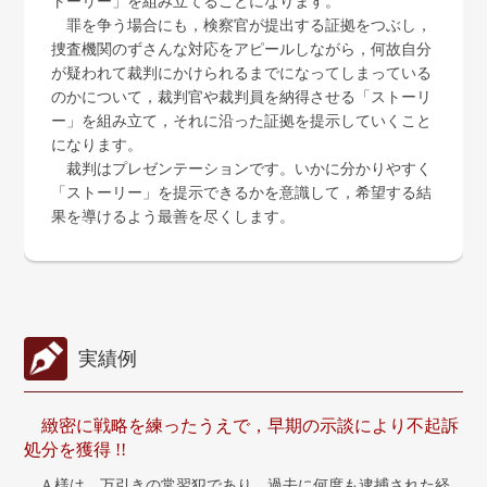
トーリー」を組み立てることになります。
罪を争う場合にも，検察官が提出する証拠をつぶし，
捜査機関のずさんな対応をアピールしながら，何故自分
が疑われて裁判にかけられるまでになってしまっている
のかについて，裁判官や裁判員を納得させる「ストーリ
ー」を組み立て，それに沿った証拠を提示していくこと
になります。
裁判はプレゼンテーションです。いかに分かりやすく
「ストーリー」を提示できるかを意識して，希望する結
果を導けるよう最善を尽くします。
実績例
緻密に戦略を練ったうえで，早期の示談により不起訴
処分を獲得 !!
Ａ様は，万引きの常習犯であり，過去に何度も逮捕された経