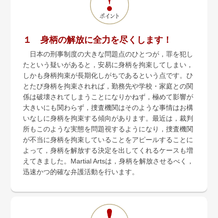
弁護士紹介
お問い合わせ
１ 身柄の解放に全力を尽くします！
アクセス
日本の刑事制度の大きな問題点のひとつが，罪を犯し
たという疑いがあると，安易に身柄を拘束してしまい，
しかも身柄拘束が長期化しがちであるという点です。ひ
採用情報
とたび身柄を拘束されれば，勤務先や学校・家庭との関
係は破壊されてしまうことになりかねず，極めて影響が
個人情報保護方針
大きいにも関わらず，捜査機関はそのような事情はお構
いなしに身柄を拘束する傾向があります。最近は，裁判
所もこのような実態を問題視するようになり，捜査機関
が不当に身柄を拘束していることをアピールすることに
よって，身柄を解放する決定を出してくれるケースも増
えてきました。Martial Artsは，身柄を解放させるべく，
迅速かつ的確な弁護活動を行います。