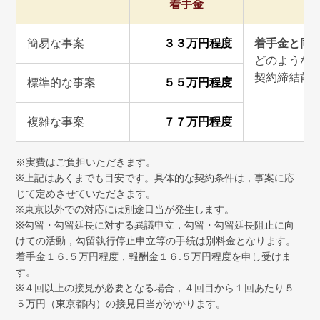
着手金
簡易な事案
３３万円程度
着手金と同
どのような
契約締結前
標準的な事案
５５万円程度
複雑な事案
７７万円程度
※実費はご負担いただきます。
※上記はあくまでも目安です。具体的な契約条件は，事案に応
じて定めさせていただきます。
※東京以外での対応には別途日当が発生します。
※勾留・勾留延長に対する異議申立，勾留・勾留延長阻止に向
けての活動，勾留執行停止申立等の手続は別料金となります。
着手金１６.５万円程度，報酬金１６.５万円程度を申し受けま
す。
※４回以上の接見が必要となる場合，４回目から１回あたり５.
５万円（東京都内）の接見日当がかかります。