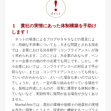
弁護士紹介
お問い合わせ
１ 貴社の実情にあった体制構築を手助け
アクセス
します！
ネットの発達によるブログやＳＮＳなどの普及によ
採用情報
り，些細な不祥事についても，大きな問題とされる現在
では，企業における法令順守（コンプライアンス）が強
個人情報保護方針
く求められます。このことは，大企業のみならず，ベン
チャー企業その他の中小企業でも同じです。しかし，中
小企業においては，コンプライアンスへの対応まで手が
回らない，または，コンプライアンスといっても何をし
ていいのかわからない，といった場合も多いのではない
でしょうか。また，一定の取り組みを行っている場合で
も，規程は作成したものの，現実に運用する体制が整っ
ていないなど，実効性等に疑問がある場合が少なくあり
ません。
Martial Artsでは，貴社の業種や規模その他貴社の実情
を丹念に調査したうえで，現実的に機能するコンプライ