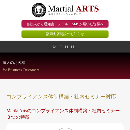
当法人から通知書、メール、
SMSが届いた皆様へ
福岡支店開設のお知らせ
MENU
事務所概要
法人のお客様
for Business Customers
当法人のビジョン
法人のお客様
コンプライアンス体制構築・社内セミナー対応
個人のお客様
Martia Artsのコンプライアンス体制構築・社内セミナー
３つの特徴
顧問契約のススメ